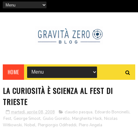
HOME
LA CURIOSITÀ È SCIENZA AL FEST DI
TRIESTE
martedì, aprile 08, 2008
claudio pasqua
,
Edoardo Boncinelli
,
Fest
,
George Smoot
,
Giulio Giorello
,
Margherita Hack
,
Nicolas
Witkowski
,
Nobel
,
Piergiorgio Odifreddi
,
Piero Angela