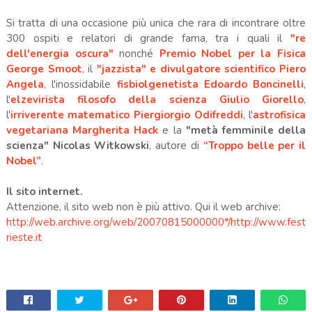
Si tratta di una occasione più unica che rara di incontrare oltre
300 ospiti e relatori di grande fama, tra i quali il
"re
dell'energia oscura"
nonché
Premio Nobel per la Fisica
George Smoot
,
il
"jazzista" e divulgatore scientifico Piero
Angela
, l'inossidabile
fisbiolgenetista Edoardo Boncinelli
,
l'
elzevirista filosofo della scienza Giulio Giorello
,
l'
irriverente matematico Piergiorgio Odifreddi
, l'
astrofisica
vegetariana Margherita Hack
e
la
"metà femminile della
scienza" Nicolas Witkowski
,
autore di
“Troppo belle per il
Nobel”
.
Il sito internet.
Attenzione, il sito web non è più attivo. Qui il web archive:
http://web.archive.org/web/20070815000000*/http://www.fest
rieste.it