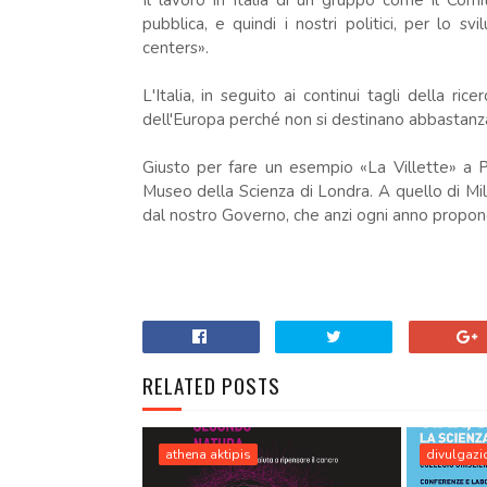
Il lavoro in Italia di un gruppo come il Comit
pubblica, e quindi i nostri politici, per lo sv
centers».
L'Italia, in seguito ai continui tagli della rice
dell'Europa perché non si destinano abbastanza 
Giusto per fare un esempio «La Villette» a P
Museo della Scienza di Londra. A quello di Mil
dal nostro Governo, che anzi ogni anno propo
RELATED POSTS
athena aktipis
divulgazio