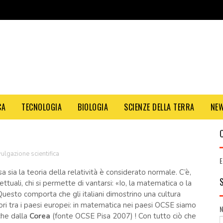
CA
TECNOLOGIA
BIOLOGIA
SCIENZE DELLA TERRA
NE
vulgazione scientifica
E
sa sia la teoria della relatività è considerato normale. C’è,
ettuali, chi si permette di vantarsi: «Io, la matematica o la
 Questo comporta che gli italiani dimostrino una cultura
iori tra i paesi europei: in matematica nei paesi OCSE siamo
che dalla
Corea
(fonte OCSE Pisa 2007) ! Con tutto ciò che