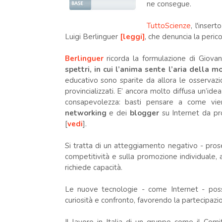
ne consegue.
TuttoScienze
, l'inser
Luigi Berlinguer
[leggi]
, che denuncia la pericol
Berlinguer
ricorda la formulazione di Giovan
spettri, in cui l’anima sente l’aria della m
educativo sono sparite da allora le osservazi
provincializzati. E’ ancora molto diffusa un’id
consapevolezza: basti pensare a come vie
networking
e dei
blogger
su Internet da pr
[
vedi
].
Si tratta di un atteggiamento negativo - prose
competitività e sulla promozione individuale, a
richiede capacità.
Le nuove tecnologie - come Internet - poss
curiosità e confronto, favorendo la partecipazi