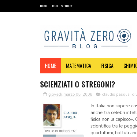
HOME
COOKIES POLICY
HOME
MATEMATICA
FISICA
CHIMI
SCIENZIATI O STREGONI?
giovedì, marzo 06, 2008
claudio pasqua
,
di
In Italia non sapere co
anche tra celebri intell
fisica non la capisco».
scientifica tra le pegg
quartultimi, battuti an