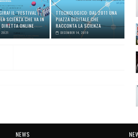
GIRA! IL "FESTIVAL
TTECNOLOGICO: DAL 2011 UNA
LA SCIENZA CHE VA IN
PIAZZA DIGITALE CHE
 DIRETTA ONLINE
RACCONTA LA SCIENZA
, 2021
DECEMBER 14, 2019
NEWS
NE