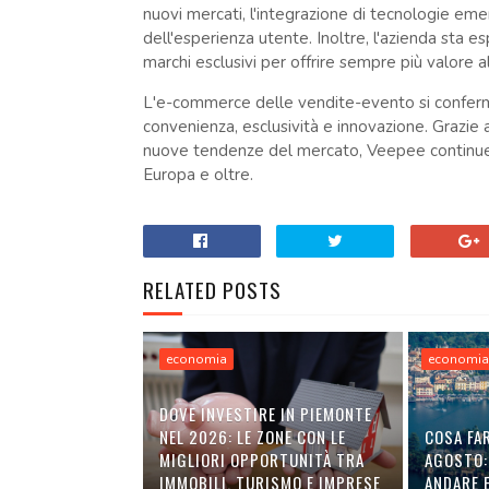
nuovi mercati, l'integrazione di tecnologie em
dell'esperienza utente. Inoltre, l'azienda sta 
marchi esclusivi per offrire sempre più valore 
L'e-commerce delle vendite-evento si conferm
convenienza, esclusività e innovazione. Grazie al
nuove tendenze del mercato, Veepee continuerà 
Europa e oltre.
RELATED POSTS
economia
economi
DOVE INVESTIRE IN PIEMONTE
NEL 2026: LE ZONE CON LE
COSA FAR
MIGLIORI OPPORTUNITÀ TRA
AGOSTO:
IMMOBILI, TURISMO E IMPRESE
ANDARE E