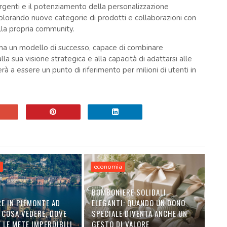
ergenti e il potenziamento della personalizzazione
esplorando nuove categorie di prodotti e collaborazioni con
alla propria community.
a un modello di successo, capace di combinare
la sua visione strategica e alla capacità di adattarsi alle
a essere un punto di riferimento per milioni di utenti in
a
economia
BOMBONIERE SOLIDALI
E IN PIEMONTE AD
ELEGANTI: QUANDO UN DONO
 COSA VEDERE, DOVE
SPECIALE DIVENTA ANCHE UN
 LE METE IMPERDIBILI
GESTO DI VALORE