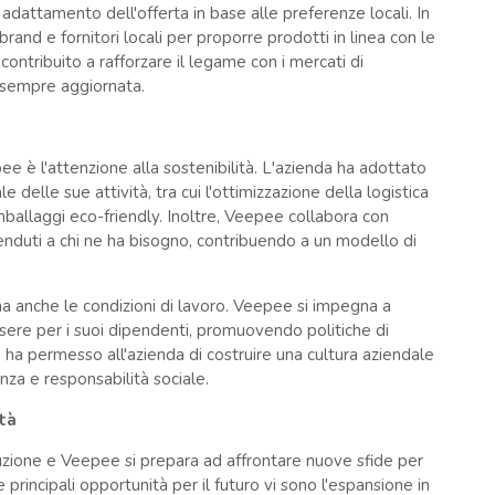
dattamento dell'offerta in base alle preferenze locali. In
and e fornitori locali per proporre prodotti in linea con le
ontribuito a rafforzare il legame con i mercati di
 sempre aggiornata.
e è l'attenzione alla sostenibilità. L'azienda ha adottato
e delle sue attività, tra cui l'ottimizzazione della logistica
imballaggi eco-friendly. Inoltre, Veepee collabora con
enduti a chi ne ha bisogno, contribuendo a un modello di
ma anche le condizioni di lavoro. Veepee si impegna a
ssere per i suoi dipendenti, promuovendo politiche di
 ha permesso all'azienda di costruire una cultura aziendale
enza e responsabilità sociale.
ità
uzione e Veepee si prepara ad affrontare nuove sfide per
principali opportunità per il futuro vi sono l'espansione in