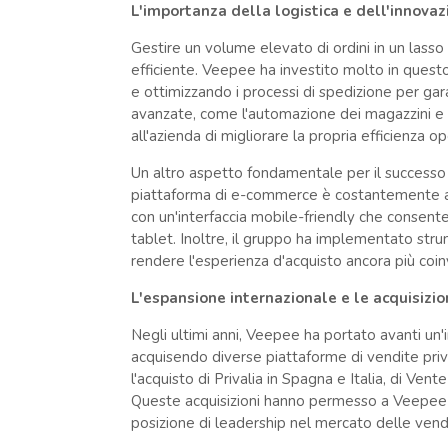
L'importanza della logistica e dell'innova
Gestire un volume elevato di ordini in un lasso 
efficiente. Veepee ha investito molto in questo
e ottimizzando i processi di spedizione per gar
avanzate, come l'automazione dei magazzini e l
all'azienda di migliorare la propria efficienza op
Un altro aspetto fondamentale per il successo 
piattaforma di e-commerce è costantemente aggi
con un'interfaccia mobile-friendly che consen
tablet. Inoltre, il gruppo ha implementato stru
rendere l'esperienza d'acquisto ancora più coi
L'espansione internazionale e le acquisizio
Negli ultimi anni, Veepee ha portato avanti un'
acquisendo diverse piattaforme di vendite priva
l'acquisto di Privalia in Spagna e Italia, di Ven
Queste acquisizioni hanno permesso a Veepee di
posizione di leadership nel mercato delle ven