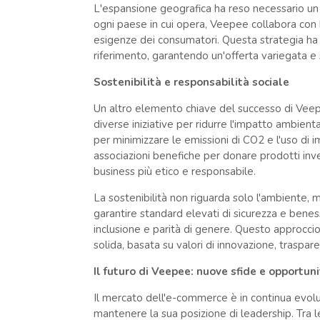
L'espansione geografica ha reso necessario un a
ogni paese in cui opera, Veepee collabora con br
esigenze dei consumatori. Questa strategia ha c
riferimento, garantendo un'offerta variegata e
Sostenibilità e responsabilità sociale
Un altro elemento chiave del successo di Veepe
diverse iniziative per ridurre l'impatto ambiental
per minimizzare le emissioni di CO2 e l'uso di 
associazioni benefiche per donare prodotti inv
business più etico e responsabile.
La sostenibilità non riguarda solo l'ambiente, 
garantire standard elevati di sicurezza e bene
inclusione e parità di genere. Questo approccio
solida, basata su valori di innovazione, traspar
Il futuro di Veepee: nuove sfide e opportun
Il mercato dell'e-commerce è in continua evol
mantenere la sua posizione di leadership. Tra le 