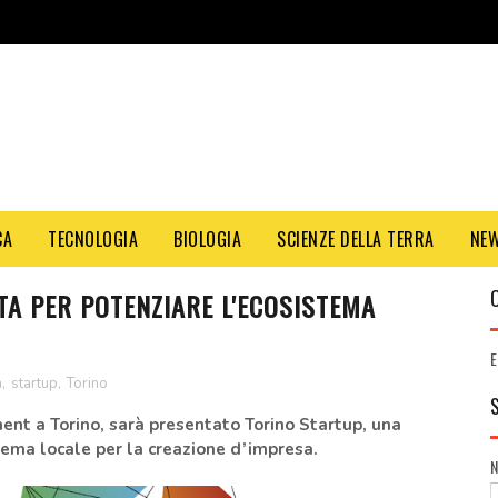
CA
TECNOLOGIA
BIOLOGIA
SCIENZE DELLA TERRA
NE
A PER POTENZIARE L'ECOSISTEMA
E
a
,
startup
,
Torino
nt a Torino, sarà presentato Torino Startup, una
tema locale per la creazione d’impresa.