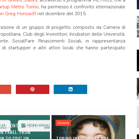
 of United States
, attraverso il programma METROS, che a
artup Metro Torino
, ha permesso il confronto internazionale
con Greg Horowitt
nel dicembre del 2015.
aborazione di un gruppo di progetto composto da Camera di
opolitana, Club degli Investitori, Incubatori delle Università,
e, SocialFare Rinascimenti Sociali, in rappresentanza
 di startupper e altri attori locali che hanno partecipato
donna
 PIEMONTE: “BOARD
ON PANEL: FROM
ON TO CDA” UN
TORINO INAUGURA LA SUA