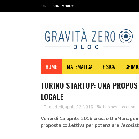
HOME
COOKIES POLICY
HOME
MATEMATICA
FISICA
CHIMI
TORINO STARTUP: UNA PROPOST
LOCALE
martedì, aprile 12, 2016
business
,
economi
Venerdì 15 aprile 2016 presso UniManageme
proposta collettiva per potenziare l’ecosis