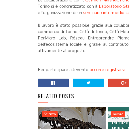
La collaborazione con il
German Marshall Fund
Torino si è concretizzato con il
Laboratorio St
e l’organizzazione di un
seminario intermedio 
Il lavoro è stato possibile grazie alla coll
commercio di Torino, Città di Torino, Città Metr
PerMicro Lab, Réseau Entreprendre Piemont
dell’ecosistema locale e grazie al contributo
attivamente al progetto.
Per partecipare all’evento
occorre registrarsi
.
RELATED POSTS
Scienza
lavoro
REGIONE
INCLUSI
EDUCATI