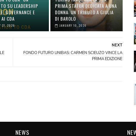
TO SU LEADERSHIP
PRIMA STATUA DEDICATA A UNA
LE, GOVERNANCE E
DONNA: UN TRIBUTO A GIULIA
 AI CDA
DI BAROLO
 27, 2026
JANUARY 10, 2026
NEXT
LE
FONDO FUTURO UNIBAS: CARMEN SCIEUZO VINCE LA
PRIMA EDIZIONE
NEWS
NE