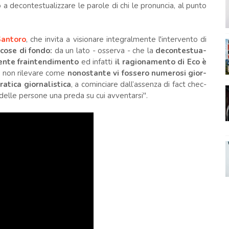
a decontestualizzare le parole di chi le pronuncia, al punto
Santoro
, che invita a visionare integralmente l'intervento di
cose di fondo:
da un lato - osserva - che la
decon­te­stua­
il­mente fraintendimento
ed infatti
il ragio­na­mento di Eco è
ò non rile­vare come
nono­stante vi fos­sero nume­rosi gior­
­tica gior­na­li­stica
, a comin­ciare dall’assenza di fact chec­
ia delle per­sone una preda su cui avventarsi".