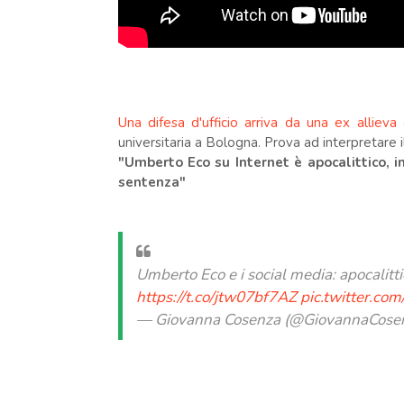
Una difesa d'ufficio arriva da una ex allie
universitaria a Bologna. Prova ad interpretare 
"Umberto Eco su Internet è apocalittico, i
sentenza"
Umberto Eco e i social media: apocalitt
https://t.co/jtw07bf7AZ
pic.twitter.c
— Giovanna Cosenza (@GiovannaCose