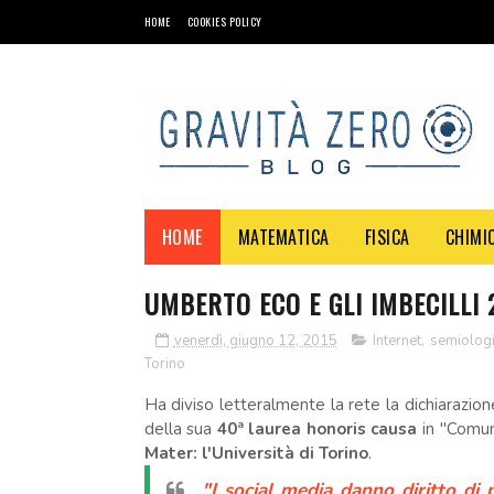
HOME
COOKIES POLICY
HOME
MATEMATICA
FISICA
CHIMI
UMBERTO ECO E GLI IMBECILLI 
venerdì, giugno 12, 2015
Internet
,
semiolog
Torino
Ha diviso letteralmente la rete la dichiarazi
della sua
40ª laurea honoris causa
in "Comun
Mater: l'Università di Torino
.
"I social media danno diritto di p