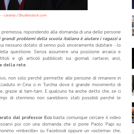
 -
caranto
/
Shutterstock.com
la premessa, rispondendo alla domanda di una delle persone
 grandi problemi della scuola italiana è aiutare i ragazzi a
 cui nessuno dotato di senno può sinceramente dubitare - lo
della questione. Senza assumere una posizione arcaica e
li e gli articoli pubblicati sui giornali cartacei, anzi,
e della rete
.
ivo, non solo perché permette alle persone di rimanere in
ccaduto in Cina o in Turchia dove il grande movimento di
e, grazie al tam-tam. E qualcuno ha anche detto che, se ci
ampi di sterminio non sarebbero stati possibili perché le
arato dal professor Eco
basta comunque cercare il video
asciarvi poi con una domanda che si pone Paolo Papi su
nonimo «imbecille» su Facebook oppure un «sistema» che,