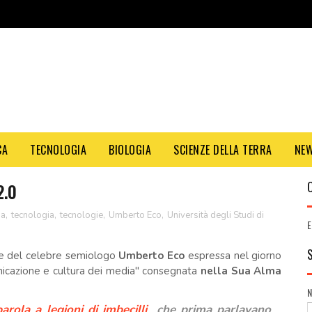
CA
TECNOLOGIA
BIOLOGIA
SCIENZE DELLA TERRA
NE
2.0
ia
,
tecnologia
,
tecnologie
,
Umberto Eco
,
Università degli Studi di
E
one del celebre semiologo
Umberto Eco
espressa nel giorno
icazione e cultura dei media" consegnata
nella Sua Alma
arola a legioni di imbecilli
che prima parlavano