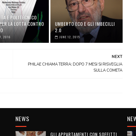
ITÀ E POLITECNICO
 PER LA LOTTA CONTRO
UMBERTO ECO E GLI IMBECILLI
RO
2.0
7, 2016
JUNE 12, 2015
NEXT
PHILAE CHIAMA TERRA: DOPO 7 MESI SI RISVEGLIA
SULLA COMETA
NEWS
NE
GLI APPARTAMENTI CON SOFFITTI