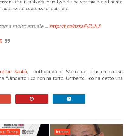
eccani
, che rispolvera in un tweet una vecchia e pertinente
a sostanziale coerenza di pensiero:
orna molto attuale ...
http://t.co/nzkaPCUJUi
5
ilton Santià
, dottorando di Storia del Cinema presso
he "Umberto Eco non ha torto. Umberto Eco ha detto una
o di Torino
Internet