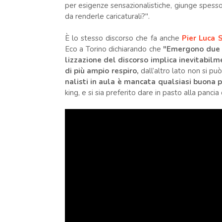
per esigenze sensazionalistiche, giunge spesso 
da renderle caricaturali?".
È lo stesso discorso che fa anche
Pier Luca 
Eco a Torino dichiarando che
"Emer­gono due 
liz­za­zione del discorso implica ine­vi­ta­b
di più ampio respiro,
dall’altro lato non si pu
na­li­sti in aula è man­cata qual­siasi buona pra
king, e si sia pre­fe­rito dare in pasto alla pan­c