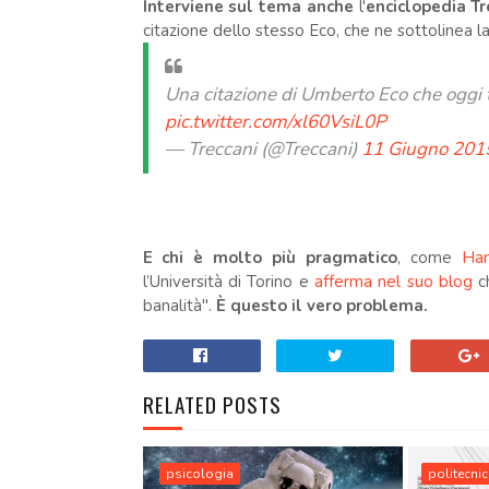
Interviene sul tema anche
l'
enciclopedia Tr
citazione dello stesso Eco, che ne sottolinea l
Una citazione di Umberto Eco che oggi t
pic.twitter.com/xl60VsiL0P
— Treccani (@Treccani)
11 Giugno 201
E chi è molto più pragmatico
, come
Ham
l’Università di Torino e
afferma nel suo blog
c
banalità".
È questo il vero problema.
RELATED POSTS
psicologia
politecnic