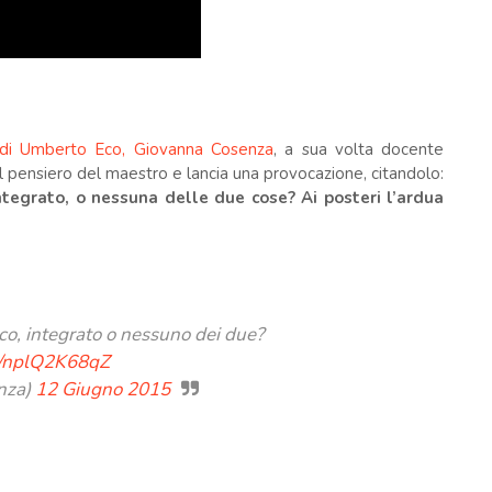
va di Umberto Eco, Giovanna Cosenza
, a sua volta docente
il pensiero del maestro e lancia una provocazione, citandolo:
ntegrato, o nessuna delle due cose? Ai posteri l’ardua
ico, integrato o nessuno dei due?
om/nplQ2K68qZ
nza)
12 Giugno 2015