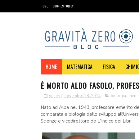
HOME
COOKIES POLICY
HOME
MATEMATICA
FISICA
CHIMI
È MORTO ALDO FASOLO, PROFE
venerdì, novembre 28, 2014
biologia
,
medic
Nato ad Alba nel 1943, professore emerito del
comparata e biologia dello sviluppo all'Univers
Scienze e vicedirettore de L'Indice dei Libri.