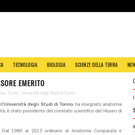
CA
TECNOLOGIA
BIOLOGIA
SCIENZE DELLA TERRA
NE
SSORE EMERITO
ina
,
Torino
,
Università degli Studi di Torino
E
l'
Università degli Studi di Torino
, ha insegnato anatomia
ità, è stato presidente del comitato scientifico del Museo di
Dal 1980 al 2013 ordinario di Anatomia Comparata e