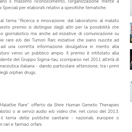
ano il massimo riconoscimento, l’organizzazione mette a
Speciali per elaborati relativi a specifiche tematiche.
al tema “Ricerca e innovazione: dal laboratorio al malato
esto premio si distingue dagli altri per la possibilità che
o giornalistico ma anche ad iniziative di comunicazione su
 rare e/o dei Tumori Rari; iniziative che siano riuscite ad
o ad una corretta informazione divulgativa in merito alla
 futuro verso un pubblico ampio. Il premio è intitolato alla
idente del Gruppo Sigma-tau, scomparso nel 2011 all'età di
aceutica italiana - dando particolare attenzione, tra i primi
degli orphan drugs.
le Malattie Rare” offerto da Shire Human Genetic Therapies
alistici o ai servizi audio e/o video che, nel corso del 2013,
l tema delle politiche sanitarie - nazionali, europee o
i rari e farmaci orfani.