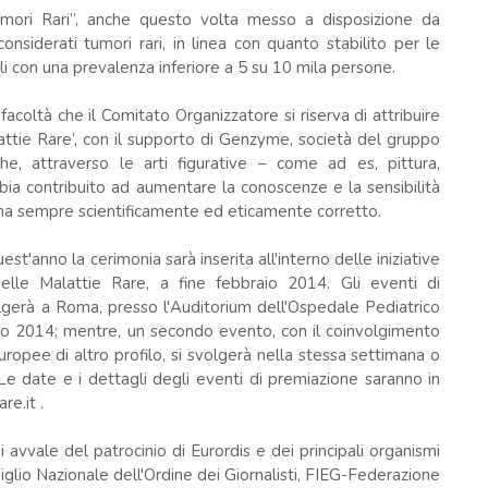
umori Rari”, anche questo volta messo a disposizione da
siderati tumori rari, in linea con quanto stabilito per le
i con una prevalenza inferiore a 5 su 10 mila persone.
acoltà che il Comitato Organizzatore si riserva di attribuire
attie Rare’, con il supporto di Genzyme, società del gruppo
che, attraverso le arti figurative – come ad es, pittura,
 abbia contribuito ad aumentare la conoscenze e la sensibilità
 ma sempre scientificamente ed eticamente corretto.
st'anno la cerimonia sarà inserita all'interno delle iniziative
elle Malattie Rare, a fine febbraio 2014. Gli eventi di
lgerà a Roma, presso l'Auditorium dell'Ospedale Pediatrico
 2014; mentre, un secondo evento, con il coinvolgimento
europee di altro profilo, si svolgerà nella stessa settimana o
e date e i dettagli degli eventi di premiazione saranno in
e.it .
 avvale del patrocinio di Eurordis e dei principali organismi
glio Nazionale dell'Ordine dei Giornalisti, FIEG-Federazione