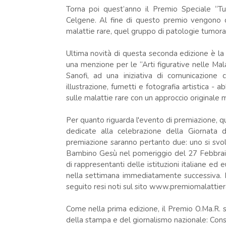
Torna poi quest’anno il Premio Speciale “T
Celgene. Al fine di questo premio vengono con
malattie rare, quel gruppo di patologie tumoral
Ultima novità di questa seconda edizione è la f
una menzione per le “Arti figurative nelle Mal
Sanofi, ad una iniziativa di comunicazione 
illustrazione, fumetti e fotografia artistica -
sulle malattie rare con un approccio originale
Per quanto riguarda l'evento di premiazione, que
dedicate alla celebrazione della Giornata d
premiazione saranno pertanto due: uno si svo
Bambino Gesù nel pomeriggio del 27 Febbraio
di rappresentanti delle istituzioni italiane ed 
nella settimana immediatamente successiva. L
seguito resi noti sul sito www.premiomalattierar
Come nella prima edizione, il Premio O.Ma.R. si
della stampa e del giornalismo nazionale: Consi