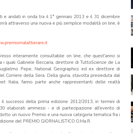
ati e andati in onda tra il 1° gennaio 2013 e il 31 dicembre
verrà attraverso una nuova e più semplice modalità on line, è
.premiomalattierare.it
ch’esso interamente consultabile on line, che quest'anno si
tra i quali Gabriele Beccaria, direttore di TuttoScienze de La
uglielmo Pepe, National Geographics ed ex direttore di
l Corriere della Sera. Della giuria, stavolta presieduta dal
net Italia, fanno parte anche rappresentanti delle realtà
il successo della prima edizione 2012/2013, in termini di
130 elaborati ammessi - e di partecipazione all'evento di
odotto un nuovo Premio e una nuova categoria tematica fra i
I edizione del PREMIO GIORNALISTICO O.Ma.R.