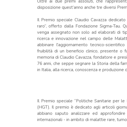
Oltre ai due premi assoluti, che rappresent
disposizione quest’anno anche tre diversi Premi 
Il Premio speciale Claudio Cavazza dedicato 
raro”, offerto dalla Fondazione Sigma-Tau. Qu
venga assegnato non solo ad elaborati di tip
ricerca e innovazione nel campo delle Malattie
abbinare l'aggiornamento tecnico-scientific
fruibilità di un beneficio clinico, presente o
memoria di Claudio Cavazza, fondatore e pres
76 anni, che seppe segnare la Storia della farm
in Italia, alla ricerca, conoscenza e produzione 
Il Premio speciale “Politiche Sanitarie per 
(HGT). Il premio è dedicato agli articoli giorn
abbiano saputo analizzare ed approfondire i
internazionali - in ambito di malattie rare, tumor