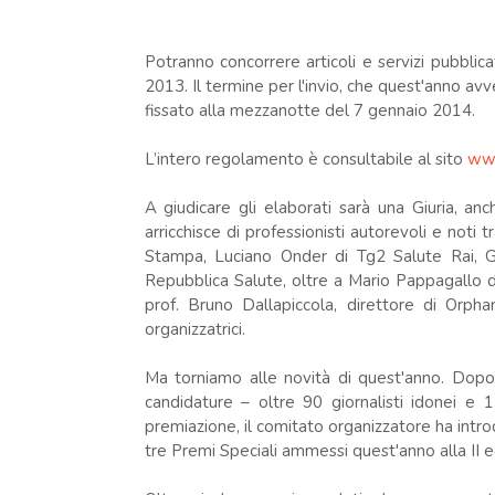
Potranno concorrere articoli e servizi pubblic
2013. Il termine per l'invio, che quest'anno av
fissato alla mezzanotte del 7 gennaio 2014.
L’intero regolamento è consultabile al sito
www
A giudicare gli elaborati sarà una Giuria, an
arricchisce di professionisti autorevoli e noti 
Stampa, Luciano Onder di Tg2 Salute Rai, G
Repubblica Salute, oltre a Mario Pappagallo de
prof. Bruno Dallapiccola, direttore di Orpha
organizzatrici.
Ma torniamo alle novità di quest'anno. Dopo 
candidature – oltre 90 giornalisti idonei e 
premiazione, il comitato organizzatore ha intr
tre Premi Speciali ammessi quest'anno alla I