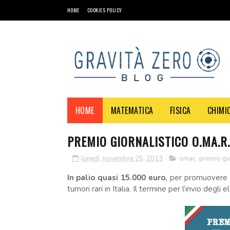
HOME
COOKIES POLICY
HOME
MATEMATICA
FISICA
CHIMI
PREMIO GIORNALISTICO O.MA.R.
lunedì, novembre 25, 2013
omar
,
premio gio
In palio quasi 15.000 euro,
per promuovere un
tumori rari in Italia. Il termine per l’invio degl