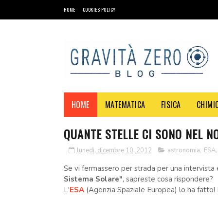
HOME
COOKIES POLICY
HOME
MATEMATICA
FISICA
CHIMI
QUANTE STELLE CI SONO NEL N
lunedì, dicembre 10, 2012
astronomia
,
ESA
Se vi fermassero per strada per una intervista 
Sistema Solare"
, sapreste cosa rispondere?
L'
ESA
(Agenzia Spaziale Europea) lo ha fatto! 