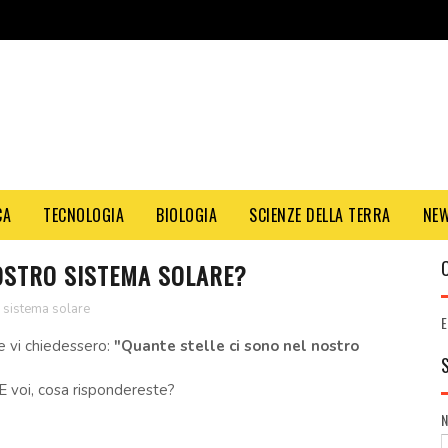
CA
TECNOLOGIA
BIOLOGIA
SCIENZE DELLA TERRA
NE
OSTRO SISTEMA SOLARE?
,
sistema solare
E
e vi chiedessero:
"Quante stelle ci sono nel nostro
E voi, cosa rispondereste?