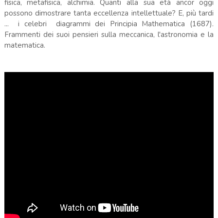
fisica, metafisica, alchimia. Quanti alla sua età ancor oggi
possono dimostrare tanta eccellenza intellettuale? E, più tardi
... i celebri diagrammi dei Principia Mathematica (1687).
Frammenti dei suoi pensieri sulla meccanica, l'astronomia e la
matematica.