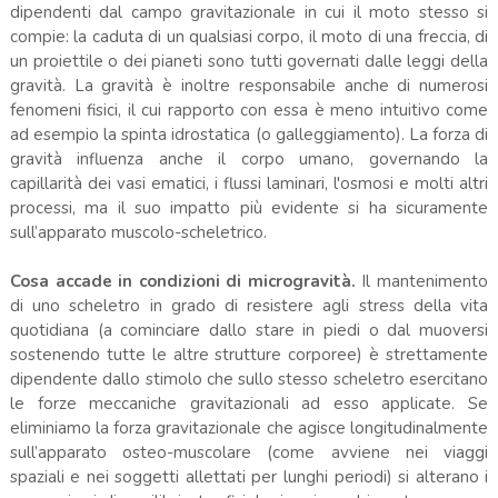
dipendenti dal campo gravitazionale in cui il moto stesso si
compie: la caduta di un qualsiasi corpo, il moto di una freccia, di
un proiettile o dei pianeti sono tutti governati dalle leggi della
gravità. La gravità è inoltre responsabile anche di numerosi
fenomeni fisici, il cui rapporto con essa è meno intuitivo come
ad esempio la spinta idrostatica (o galleggiamento). La forza di
gravità influenza anche il corpo umano, governando la
capillarità dei vasi ematici, i flussi laminari, l'osmosi e molti altri
processi, ma il suo impatto più evidente si ha sicuramente
sull’apparato muscolo-scheletrico.
Cosa accade in condizioni di microgravità.
Il mantenimento
di uno scheletro in grado di resistere agli stress della vita
quotidiana (a cominciare dallo stare in piedi o dal muoversi
sostenendo tutte le altre strutture corporee) è strettamente
dipendente dallo stimolo che sullo stesso scheletro esercitano
le forze meccaniche gravitazionali ad esso applicate. Se
eliminiamo la forza gravitazionale che agisce longitudinalmente
sull’apparato osteo-muscolare (come avviene nei viaggi
spaziali e nei soggetti allettati per lunghi periodi) si alterano i