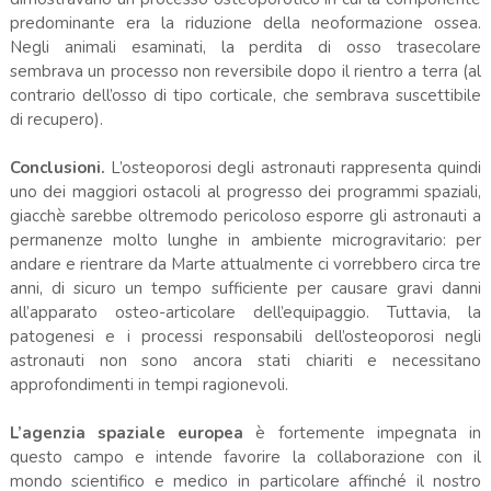
predominante era la riduzione della neoformazione ossea.
Negli animali esaminati, la perdita di osso trasecolare
sembrava un processo non reversibile dopo il rientro a terra (al
contrario dell’osso di tipo corticale, che sembrava suscettibile
di recupero).
Conclusioni.
L’osteoporosi degli astronauti rappresenta quindi
uno dei maggiori ostacoli al progresso dei programmi spaziali,
giacchè sarebbe oltremodo pericoloso esporre gli astronauti a
permanenze molto lunghe in ambiente microgravitario: per
andare e rientrare da Marte attualmente ci vorrebbero circa tre
anni, di sicuro un tempo sufficiente per causare gravi danni
all’apparato osteo-articolare dell’equipaggio. Tuttavia, la
patogenesi e i processi responsabili dell’osteoporosi negli
astronauti non sono ancora stati chiariti e necessitano
approfondimenti in tempi ragionevoli.
L’agenzia spaziale europea
è fortemente impegnata in
questo campo e intende favorire la collaborazione con il
mondo scientifico e medico in particolare affinché il nostro