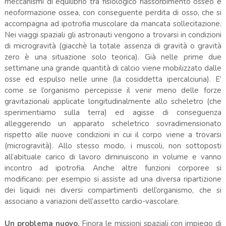
meccanismi di equilibrio tra fisiologico riassorbimento osseo e
neoformazione ossea, con conseguente perdita di osso, che si
accompagna ad ipotrofia muscolare da mancata sollecitazione.
Nei viaggi spaziali gli astronauti vengono a trovarsi in condizioni
di microgravità (giacchè la totale assenza di gravità o gravità
zero è una situazione solo teorica). Già nelle prime due
settimane una grande quantità di calcio viene mobilizzato dalle
osse ed espulso nelle urine (la cosiddetta ipercalciuria). E’
come se l’organismo percepisse il venir meno delle forze
gravitazionali applicate longitudinalmente allo scheletro (che
sperimentiamo sulla terra) ed agisse di conseguenza
alleggerendo un apparato scheletrico sovradimensionato
rispetto alle nuove condizioni in cui il corpo viene a trovarsi
(microgravità). Allo stesso modo, i muscoli, non sottoposti
all’abituale carico di lavoro diminuiscono in volume e vanno
incontro ad ipotrofia. Anche altre funzioni corporee si
modificano: per esempio si assiste ad una diversa ripartizione
dei liquidi nei diversi compartimenti dell’organismo, che si
associano a variazioni dell’assetto cardio-vascolare.
Un problema nuovo.
Finora le missioni spaziali con impiego di