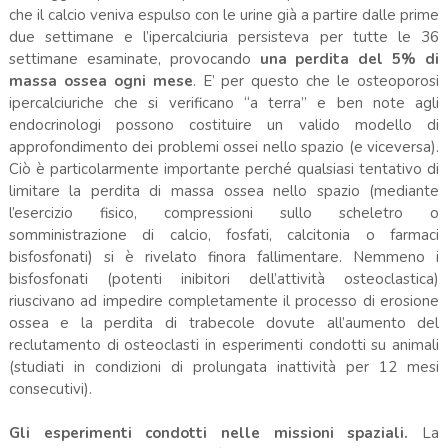
che il calcio veniva espulso con le urine già a partire dalle prime
due settimane e l’ipercalciuria persisteva per tutte le 36
settimane esaminate, provocando
una perdita del 5% di
massa ossea ogni mese
. E’ per questo che le osteoporosi
ipercalciuriche che si verificano “a terra” e ben note agli
endocrinologi possono costituire un valido modello di
approfondimento dei problemi ossei nello spazio (e viceversa).
Ciò è particolarmente importante perché qualsiasi tentativo di
limitare la perdita di massa ossea nello spazio (mediante
l’esercizio fisico, compressioni sullo scheletro o
somministrazione di calcio, fosfati, calcitonia o farmaci
bisfosfonati) si è rivelato finora fallimentare. Nemmeno i
bisfosfonati (potenti inibitori dell’attività osteoclastica)
riuscivano ad impedire completamente il processo di erosione
ossea e la perdita di trabecole dovute all’aumento del
reclutamento di osteoclasti in esperimenti condotti su animali
(studiati in condizioni di prolungata inattività per 12 mesi
consecutivi).
Gli esperimenti condotti nelle missioni spaziali.
La