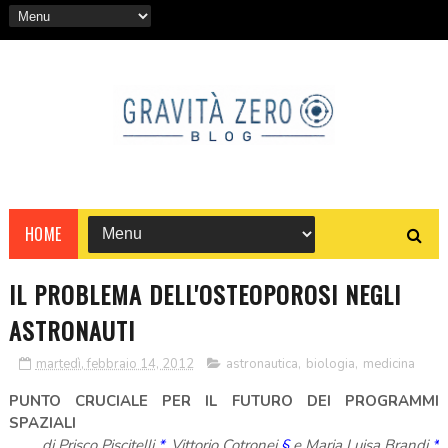
HOME
IL PROBLEMA DELL'OSTEOPOROSI NEGLI
ASTRONAUTI
martedì, febbraio 14, 2012
astronautica
,
biologia
,
medicina
PUNTO CRUCIALE PER IL FUTURO DEI PROGRAMMI
SPAZIALI
di Prisco Piscitelli
*
, Vittorio Cotronei
§
e Maria Luisa Brandi
*