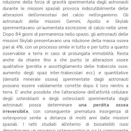
riduzione della forza di gravità sperimentata dagli astronauti
durante le missioni spaziali provoca indiscutibilmente delle
alterazioni dell’omeostasi del calcio nell’organismo. Gli
astronauti delle missioni Gemini, Apollo e Skylab
sperimentavano un’aumentata escrezione di calcio nelle urine.
Dopo 84 giorni di permanenza nello spazio, gli astronauti delle
missioni Skylab presentavano una riduzione della massa ossea
pari al 4%, con un processo simile in tutto e per tutto a quanto
osservabile a terra in caso di prolungata immobilità. Resta
anche da chiarire fino a che punto le alterazioni ossee
qualitative (perdita e assottigliamento delle trabecole osse,
aumento degli spazi inter-trabecolari ecc.) e quantitative
(densità minerale ossea) sperimentate dagli astronauti
possano essere validamente corrette dopo il loro rientro a
terra. E’ anche possibile che l’alterazione dell’attività cellulare
degli osteoblasti e degli osteoclasti sperimentata dagli
astronauti possa determinare
una perdita ossea
irreversibile
, con conseguente prematura insorgenza di
osteoporosi senile a distanza di molti anni dalle missioni
spaziali. I ratti studiati all’interno di biosatelliti russi
dimostravano un processo osteoporotico in cui la componente