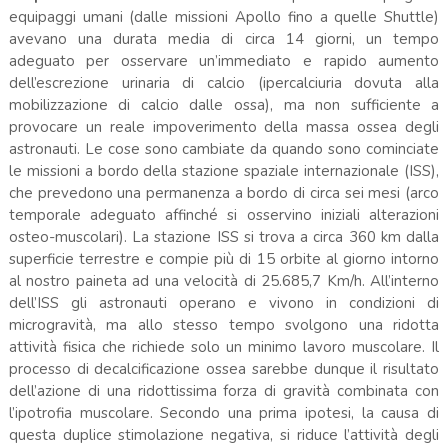
equipaggi umani (dalle missioni Apollo fino a quelle Shuttle)
avevano una durata media di circa 14 giorni, un tempo
adeguato per osservare un’immediato e rapido aumento
dell’escrezione urinaria di calcio (ipercalciuria dovuta alla
mobilizzazione di calcio dalle ossa), ma non sufficiente a
provocare un reale impoverimento della massa ossea degli
astronauti. Le cose sono cambiate da quando sono cominciate
le missioni a bordo della stazione spaziale internazionale (ISS),
che prevedono una permanenza a bordo di circa sei mesi (arco
temporale adeguato affinché si osservino iniziali alterazioni
osteo-muscolari). La stazione ISS si trova a circa 360 km dalla
superficie terrestre e compie più di 15 orbite al giorno intorno
al nostro paineta ad una velocità di 25.685,7 Km/h. All’interno
dell’ISS gli astronauti operano e vivono in condizioni di
microgravità, ma allo stesso tempo svolgono una ridotta
attività fisica che richiede solo un minimo lavoro muscolare. Il
processo di decalcificazione ossea sarebbe dunque il risultato
dell’azione di una ridottissima forza di gravità combinata con
l’ipotrofia muscolare. Secondo una prima ipotesi, la causa di
questa duplice stimolazione negativa, si riduce l’attività degli