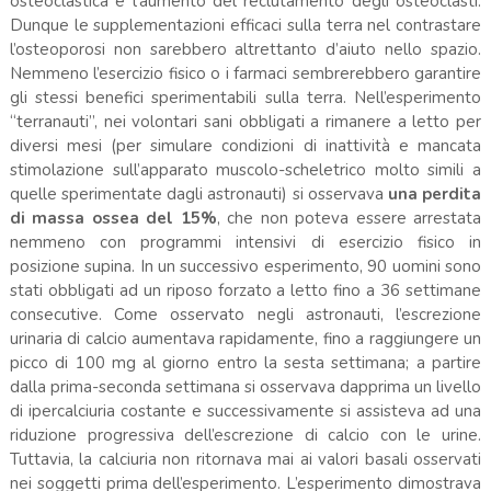
osteoclastica e l’aumento del reclutamento degli osteoclasti.
Dunque le supplementazioni efficaci sulla terra nel contrastare
l’osteoporosi non sarebbero altrettanto d’aiuto nello spazio.
Nemmeno l’esercizio fisico o i farmaci sembrerebbero garantire
gli stessi benefici sperimentabili sulla terra. Nell’esperimento
“terranauti”, nei volontari sani obbligati a rimanere a letto per
diversi mesi (per simulare condizioni di inattività e mancata
stimolazione sull’apparato muscolo-scheletrico molto simili a
quelle sperimentate dagli astronauti) si osservava
una perdita
di massa ossea del 15%
, che non poteva essere arrestata
nemmeno con programmi intensivi di esercizio fisico in
posizione supina. In un successivo esperimento, 90 uomini sono
stati obbligati ad un riposo forzato a letto fino a 36 settimane
consecutive. Come osservato negli astronauti, l’escrezione
urinaria di calcio aumentava rapidamente, fino a raggiungere un
picco di 100 mg al giorno entro la sesta settimana; a partire
dalla prima-seconda settimana si osservava dapprima un livello
di ipercalciuria costante e successivamente si assisteva ad una
riduzione progressiva dell’escrezione di calcio con le urine.
Tuttavia, la calciuria non ritornava mai ai valori basali osservati
nei soggetti prima dell’esperimento. L’esperimento dimostrava