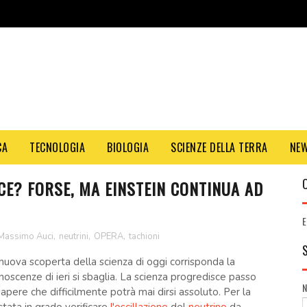
CA
TECNOLOGIA
BIOLOGIA
SCIENZE DELLA TERRA
NE
UCE? FORSE, MA EINSTEIN CONTINUA AD
E
Massimo Auci
,
neutrini
,
OPERA
,
tachioni
nuova scoperta della scienza di oggi corrisponda la
noscenze di ieri si sbaglia. La scienza progredisce passo
pere che difficilmente potrà mai dirsi assoluto. Per la