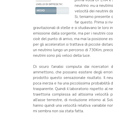
prima volta OPERA è s
neutrino
mu
a neutrin
velocità dei neutrini d
Si, teniamo presente 
far questo. Prima si riv
gravitazionali di stelle e si studiavano le loro i
emissione dalla sorgente, ma per i neutrini cosm
cioè del punto di arrivo, ma mai la posizione e
per gli acceleratori si trattava di piccole dista
un neutrino lungo un percorso di 730Km, preci
neutrini sono più veloci della luce.
Di sicuro l'analisi compiuta dai ricercato
ammettono, che possano esistere degli errori
prodotto questo sensazionale risultato. Il neu
poca inerzia e ha una piccolissima probabilità d
trasparente. Quindi il laboratorio rispetto al
traiettoria complessa ad altissima velocità 
all'asse terrestre, di rivoluzione intorno al S
hanno quindi una velocità relativa variabile n
mi sembra non sia stata fatta.