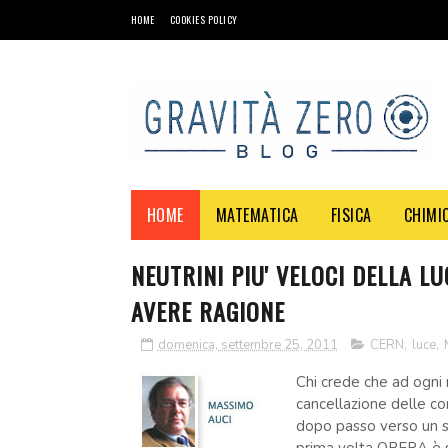
HOME
COOKIES POLICY
HOME
MATEMATICA
FISICA
CHIMI
NEUTRINI PIU' VELOCI DELLA L
AVERE RAGIONE
domenica, settembre 25, 2011
CERN
,
luce
,
Chi crede che ad ogni 
cancellazione delle co
dopo passo verso un sa