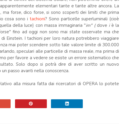
 apparentemente elementari tante e tante altre ancora. La
a, ma forse, dico forse, si sono scoperti dei limiti che prima
io cosa sono i
tachioni
? Sono particelle superluminali (cioè
quella della luce) con massa immaginaria "
im" (
dove
i
è la
forse"
fino
ad oggi non sono mai state osservate ma che
 di Einstein. I tachioni per loro natura potrebbero viaggiare
senza mai poter scendere sotto tale valore limite di 300.000
lando, speculari alle particelle di massa reale, ma prima di
amo per favore a vedere se esiste un errore sistematico che
sultato. Solo dopo si potrà dire di aver scritto un nuovo
to un passo avanti nella conoscenza.
relativo alla misura fatta dai ricercatori di OPERA lo potete