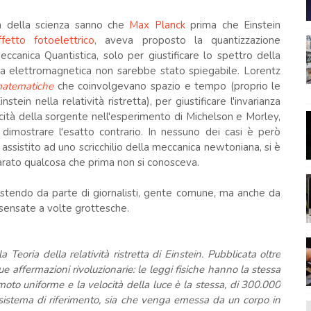
a della scienza sanno che
Max Planck
prima che Einstein
effetto fotoelettrico
, aveva proposto la quantizzazione
eccanica Quantistica, solo per giustificare lo spettro della
ria elettromagnetica non sarebbe stato spiegabile. Lorentz
 matematiche
che coinvolgevano spazio e tempo (proprio le
tein nella relatività ristretta), per giustificare l'invarianza
ocità della sorgente nell'esperimento di Michelson e Morley,
dimostrare l'esatto contrario. In nessuno dei casi è però
assistito ad uno scricchilio della meccanica newtoniana, si è
arato qualcosa che prima non si conosceva.
sistendo da parte di giornalisti, gente comune, ma anche da
insensate a volte grottesche.
 Teoria della relatività ristretta di Einstein. Pubblicata oltre
e affermazioni rivoluzionarie: le leggi fisiche hanno la stessa
 moto uniforme e la velocità della luce è la stessa, di 300.000
sistema di riferimento, sia che venga emessa da un corpo in