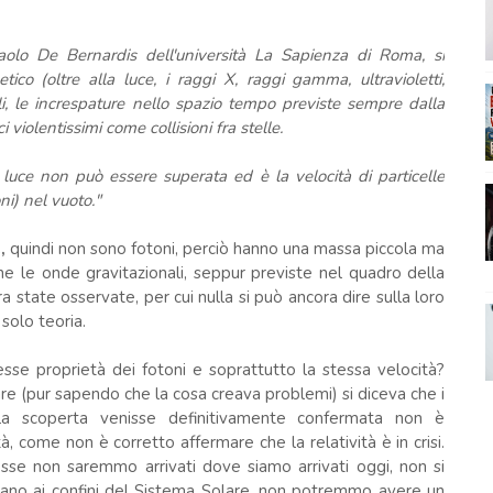
 Paolo De Bernardis dell'università La Sapienza di Roma, si
ico (oltre alla luce, i raggi X, raggi gamma, ultravioletti,
li, le increspature nello spazio tempo previste sempre dalla
 violentissimi come collisioni fra stelle.
la luce non può essere superata ed è la velocità di particelle
ni) nel vuoto."
,
quindi non sono fotoni, perciò hanno una massa piccola ma
he le onde gravitazionali, seppur previste nel quadro della
a state osservate, per cui nulla si può ancora dire sulla loro
solo teoria.
tesse proprietà dei fotoni e soprattutto la stessa velocità?
are (pur sapendo che la cosa creava problemi) si diceva che i
a scoperta venisse definitivamente confermata non è
à, come non è corretto affermare che la relatività è in crisi.
esse non saremmo arrivati dove siamo arrivati oggi, non si
ano ai confini del Sistema Solare, non potremmo avere un