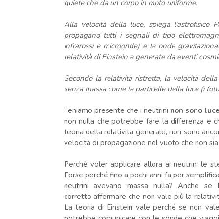
quiete che da un corpo in moto uniforme.
Alla velocità della luce, spiega l'astrofisico
propagano tutti i segnali di tipo elettromagnet
infrarossi e microonde) e le onde gravitaziona
relatività di Einstein e generate da eventi cosmici
Secondo la relatività ristretta, la velocità del
senza massa come le particelle della luce (i foto
Teniamo presente che i neutrini
non sono luce
non nulla che potrebbe fare la differenza e c
teoria della relatività generale, non sono ancor
velocità di propagazione nel vuoto che non sia 
Perché voler applicare allora ai neutrini le s
Forse perché fino a pochi anni fa per semplific
neutrini avevano massa nulla? Anche se l
corretto affermare che non vale più la relativit
La teoria di Einstein vale perché se non val
potrebbe comunicare con le sonde che viaggi