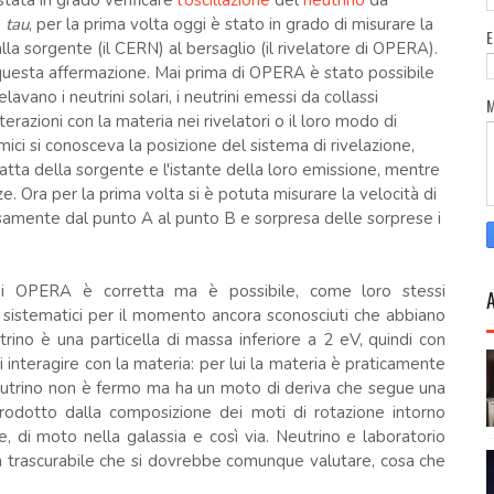
tata in grado verificare
l'oscillazione
del
neutrino
da
o
tau
, per la prima volta oggi è stato in grado di misurare la
alla sorgente (il CERN) al bersaglio (il rivelatore di OPERA).
questa affermazione. Mai prima di OPERA è stato possibile
elavano i neutrini solari, i neutrini emessi da collassi
nterazioni con la materia nei rivelatori o il loro modo di
ici si conosceva la posizione del sistema di rivelazione,
satta della sorgente e l'istante della loro emissione, mentre
nze. Ora per la prima volta si è potuta misurare la velocità di
samente dal punto A al punto B e sorpresa delle sorprese i
ri di OPERA è corretta ma è possibile, come loro stessi
 sistematici per il momento ancora sconosciuti che abbiano
trino è una particella di massa inferiore a 2 eV, quindi con
i interagire con la materia: per lui la materia è praticamente
 neutrino non è fermo ma ha un moto di deriva che segue una
prodotto dalla composizione dei moti di rotazione intorno
ole, di moto nella galassia e così via. Neutrino e laboratorio
on trascurabile che si dovrebbe comunque valutare, cosa che