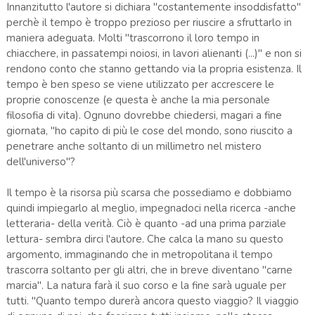
Innanzitutto l'autore si dichiara "costantemente insoddisfatto"
perchè il tempo è troppo prezioso per riuscire a sfruttarlo in
maniera adeguata. Molti "trascorrono il loro tempo in
chiacchere, in passatempi noiosi, in lavori alienanti (...)" e non si
rendono conto che stanno gettando via la propria esistenza. Il
tempo è ben speso se viene utilizzato per accrescere le
proprie conoscenze (e questa è anche la mia personale
filosofia di vita). Ognuno dovrebbe chiedersi, magari a fine
giornata, "ho capito di più le cose del mondo, sono riuscito a
penetrare anche soltanto di un millimetro nel mistero
dell'universo"?
Il tempo è la risorsa più scarsa che possediamo e dobbiamo
quindi impiegarlo al meglio, impegnadoci nella ricerca -anche
letteraria- della verità. Ciò è quanto -ad una prima parziale
lettura- sembra dirci l'autore. Che calca la mano su questo
argomento, immaginando che in metropolitana il tempo
trascorra soltanto per gli altri, che in breve diventano "carne
marcia". La natura farà il suo corso e la fine sarà uguale per
tutti. "Quanto tempo durerà ancora questo viaggio? Il viaggio