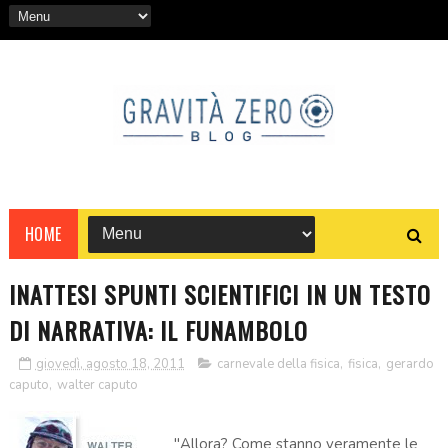
HOME
INATTESI SPUNTI SCIENTIFICI IN UN TESTO
DI NARRATIVA: IL FUNAMBOLO
giovedì, agosto 18, 2011
carnevale della fisica
,
fisica
,
gerardo
caputo
,
walter caputo
"Allora? Come stanno veramente le