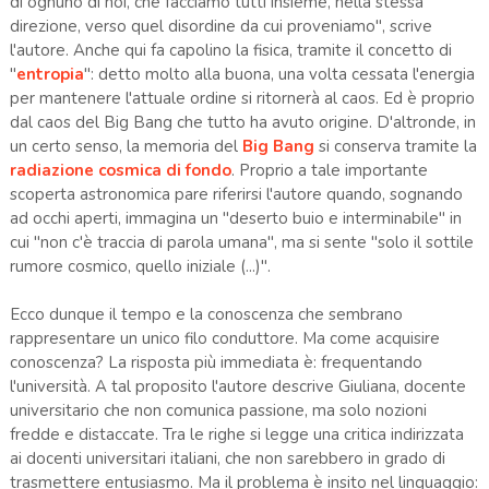
di ognuno di noi, che facciamo tutti insieme, nella stessa
direzione, verso quel disordine da cui proveniamo", scrive
l'autore. Anche qui fa capolino la fisica, tramite il concetto di
"
entropia
": detto molto alla buona, una volta cessata l'energia
per mantenere l'attuale ordine si ritornerà al caos. Ed è proprio
dal caos del Big Bang che tutto ha avuto origine. D'altronde, in
un certo senso, la memoria del
Big Bang
si conserva tramite la
radiazione cosmica di fondo
. Proprio a tale importante
scoperta astronomica pare riferirsi l'autore quando, sognando
ad occhi aperti, immagina un "deserto buio e interminabile" in
cui "non c'è traccia di parola umana", ma si sente "solo il sottile
rumore cosmico, quello iniziale (...)".
Ecco dunque il tempo e la conoscenza che sembrano
rappresentare un unico filo conduttore. Ma come acquisire
conoscenza? La risposta più immediata è: frequentando
l'università. A tal proposito l'autore descrive Giuliana, docente
universitario che non comunica passione, ma solo nozioni
fredde e distaccate. Tra le righe si legge una critica indirizzata
ai docenti universitari italiani, che non sarebbero in grado di
trasmettere entusiasmo. Ma il problema è insito nel linguaggio: