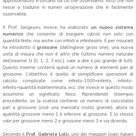
approssimativo e lontano da ciò che osserviamo, visto che non
riesce a tradurre in numeri un’operazione che è facilmente
osservabile.
Il Prof. Sergeyev, invece, ha elaborato
un nuovo sistema
numerico
che consente di eseguire calcoli non solo con
quantità finite, ma anche con infiniti e infinitesimi. E per misurarli
ha introdotto il
grossone
(dall’inglese gross one), una nuova
unità di misura che non è altro che l’ultimo numero naturale
dell’insieme N (0, 1, 2, 3 ecc.), vale a dire il più grande di tutti.
Questo insieme conterrà quindi un numero di elementi pari al
grossone. L’obiettivo è quello di semplificare operazioni di
calcolo complicate come infinito-1000=infinito, infinito-
infinito=quantità indeterminata, ecc. che invece in questo modo
assumono un significato fisico. Riprendendo l’esempio
precedente, se la scatola contiene un numero di cioccolatini
pari a grossone (cioè una manciata molto grande), allora la
quantità grossone meno 1 è inferiore al grossone. E lo stesso
vale per grossone meno 2 e grossone meno 3 e via dicendo.
Secondo il
Prof. Gabriele Lolli
, uno dei maggiori logici italiani