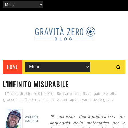
HOME
L’INFINITO MISURABILE
venerdì, ottobre 01, 2010
Carlo Ferri
,
fisica
,
gabriele lolli
,
grossone
,
infinito
,
matematica
,
walter caputo
,
yaroslav sergeyev
“Il miracolo dell'appropriatezza del
linguaggio della matematica per la