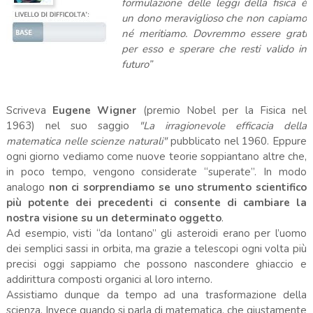
formulazione delle leggi della fisica è
un dono meraviglioso che non capiamo
né meritiamo. Dovremmo essere grati
per esso e sperare che resti valido in
futuro”
Scriveva
Eugene Wigner
(premio Nobel per la Fisica nel
1963) nel suo saggio
"La irragionevole efficacia della
matematica nelle scienze naturali"
pubblicato nel 1960. Eppure
ogni giorno vediamo come nuove teorie soppiantano altre che,
in poco tempo, vengono considerate “superate”. In modo
analogo
non ci sorprendiamo se uno strumento scientifico
più potente dei precedenti ci consente di cambiare la
nostra visione su un determinato oggetto
.
Ad esempio, visti “da lontano” gli asteroidi erano per l’uomo
dei semplici sassi in orbita, ma grazie a telescopi ogni volta più
precisi oggi sappiamo che possono nascondere ghiaccio e
addirittura composti organici al loro interno.
Assistiamo dunque da tempo ad una trasformazione della
scienza. Invece quando si parla di matematica, che giustamente