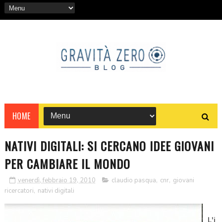
HOME
NATIVI DIGITALI: SI CERCANO IDEE GIOVANI
PER CAMBIARE IL MONDO
venerdì, febbraio 19, 2010
claudio pasqua
,
cnr
,
giovani
ricercatori
,
nativi digitali
L'i