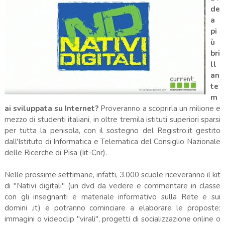
de
a
pi
ù
bri
ll
an
te
m
ai sviluppata su Internet?
Proveranno a scoprirla un milione e
mezzo di studenti italiani, in oltre tremila istituti superiori sparsi
per tutta la penisola, con il sostegno del Registro.it gestito
dall'Istituto di Informatica e Telematica del Consiglio Nazionale
delle Ricerche di Pisa (Iit-Cnr).
Nelle prossime settimane, infatti, 3.000 scuole riceveranno il kit
di ''Nativi digitali'' (un dvd da vedere e commentare in classe
con gli insegnanti e materiale informativo sulla Rete e sui
domini .it) e potranno cominciare a elaborare le proposte:
immagini o videoclip "virali", progetti di socializzazione online o