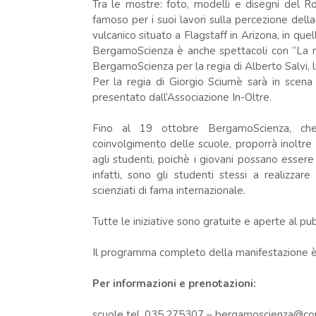
Tra le mostre: foto, modelli e disegni del Ro
famoso per i suoi lavori sulla percezione della
vulcanico situato a Flagstaff in Arizona, in qu
BergamoScienza è anche spettacoli con “La n
BergamoScienza per la regia di Alberto Salvi, 
Per la regia di Giorgio Sciumè sarà in scena
presentato dall’Associazione In-Oltre.
Fino al 19 ottobre BergamoScienza, che
coinvolgimento delle scuole, proporrà inoltre 
agli studenti, poichè i giovani possano essere n
infatti, sono gli studenti stessi a realizza
scienziati di fama internazionale.
Tutte le iniziative sono gratuite e aperte al pu
Il programma completo della manifestazione è 
Per informazioni e prenotazioni:
scuole tel. 035.275307 – bergamoscienza@conf