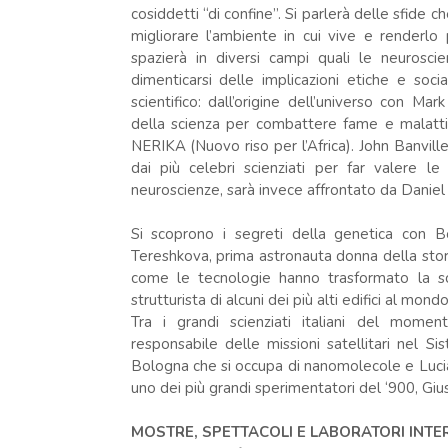
cosiddetti “di confine”. Si parlerà delle sfide 
migliorare l’ambiente in cui vive e renderlo 
spazierà in diversi campi quali le neurosci
dimenticarsi delle implicazioni etiche e so
scientifico: dall’origine dell’universo con Ma
della scienza per combattere fame e malatti
NERIKA (Nuovo riso per l’Africa). John Banville,
dai più celebri scienziati per far valere le
neuroscienze, sarà invece affrontato da Daniel 
Si scoprono i segreti della genetica con
Tereshkova, prima astronauta donna della storia
come le tecnologie hanno trasformato la sc
strutturista di alcuni dei più alti edifici al mondo
Tra i grandi scienziati italiani del moment
responsabile delle missioni satellitari nel Sis
Bologna che si occupa di nanomolecole e Lucia
uno dei più grandi sperimentatori del ‘900, Giu
MOSTRE, SPETTACOLI E LABORATORI INTER