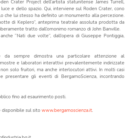
den Crater Project dell’artista statunitense James Turrell,
 luce e dello spazio. Qui, interviene sul Roden Crater, cono
ello che lui stesso ha definito un monumento alla percezione.
otte di Keplero”, anteprima teatrale assoluta prodotta da
liberamente tratto dall’omonimo romanzo di John Banville.
 anche “Nati due volte”, dall’opera di Giuseppe Pontiggia,
 da sempre dimostra una particolare attenzione al
mostre e laboratori interattivi prevalentemente indirizzate
on solo fruitori, ma anche interlocutori attivi. In molti casi
re e presentare gli eventi di BergamoScienza, incontrando
bblico fino ad esaurimento posti.
disponibile sul sito
www.bergamoscienza.it
.
industria.bg.it