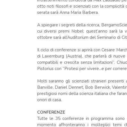
intrattenimento condotta da Max Laudadio per 
otto noti filosofi e scienziati con la complicità 
serata sarà Anna Maria Barbera.
A spiegare i segreti della ricerca, BergamoScien
cui diversi premi Nobel: quest’anno sarà la 
ottobre sarà all’Auditorium del Seminario di Cit
Il ciclo di conferenze si aprirà con Cesare Marc
di Laxemburg (Austria), che parlerà di nuove 
compatibili e crescita senza limitazioni”. C
Pistorius con “Protesi per vivere...e per correre!
Molti saranno gli scienziati stranieri presen
Banville, Daniel Dennet, Bob Berwick, Valentin
prestigiosi nomi della scienza italiana che faran
onori di casa.
CONFERENZE
Tutte le 35 conferenze in programma sono di 
momento affronteranno i molteplici temi ch