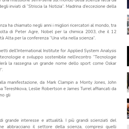
una riflessione semi-seria sul mondo della scienza fatta da
degli inviati di “Striscia la Notizia”. Madrina d’eccezione della
za ha chiamato negli anni i migliori ricercatori al mondo, tra
volta di Peter Agre, Nobel per la chimica 2003, che il 12
tà Alta per la conferenza “Una vita nella scienza”.
hetti dell’International Institute for Applied System Analysis
tecnologie e sviluppo sostenibile nell’incontro “Tecnologie
hiuderà la rassegna un grande nome dello sport come Oskar
”.
ti alla manifestazione, da Mark Clampin a Monty Jones, John
a Tereshkova, Leslie Robertson e James Turrel affiancati da
no gli
grande interesse e attualità. I più grandi scienziati del
e abbracciano il settore della scienza, compresi quelli