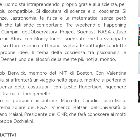
che l’uomo sta intraprendendo, proprio grazie alla scienza, per
più compatibile. Si discuterà di scienza e di coscienza. Si
enze, l’astronomia, la fisica e la matematica, senza però
ciali che tali sfide comportano. Tre weekend di happening
rk Clampin, dell’Observatory Project Scientist NASA all’uso
e in Africa con Monty Jones, scienziato che ha sviluppato
 scrittore e critico letterario, svelerà le battaglie condotte
 proprie idee. Il tema della coscienza tra psicoanalisi e
Dennet, uno dei filosofi della mente più noti al mondo.
 Bob Berwick, membro del MIT di Boston. Con Valentina
, si affronterà un viaggio nello spazio, mentre si parlerà di
ienza delle costruzioni con Leslie Robertson, ingegnere
, tra cui le Torri gemelle.
o si potranno incontrare Marcello Coradini, astrofisico,
tema solare dell’E.S.A., Vincenzo Balzani dell’Università di
no Maiani, Presidente del CNR, che farà conoscere ai molti
seppe Occhialini.
ATTIVI