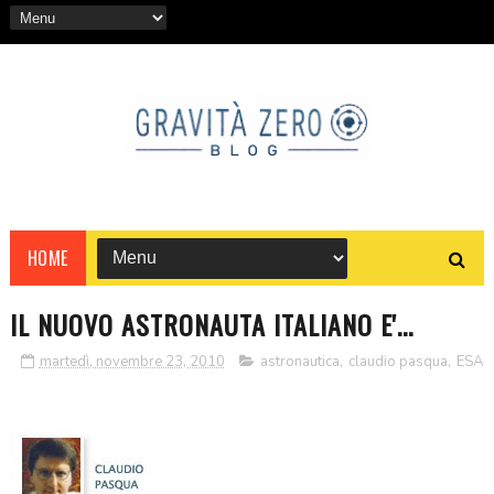
HOME
IL NUOVO ASTRONAUTA ITALIANO E'...
martedì, novembre 23, 2010
astronautica
,
claudio pasqua
,
ESA